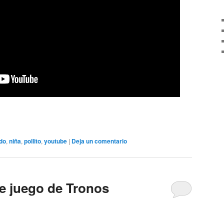
ado
,
niña
,
pollito
,
youtube
|
Deja un comentario
de juego de Tronos