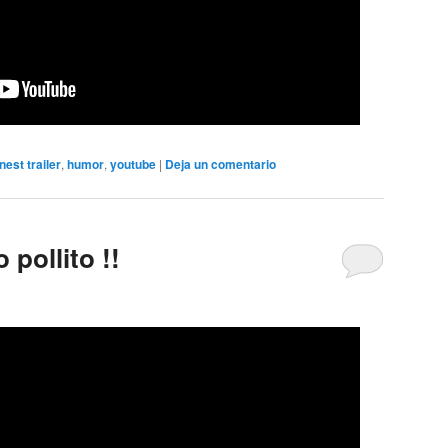
nest trailer
,
humor
,
youtube
|
Deja un comentario
 pollito !!