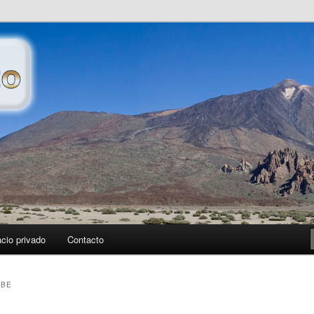
petece publicar…
cio privado
Contacto
UBE