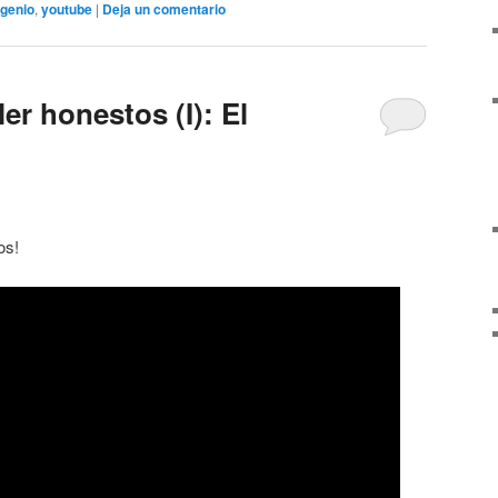
genio
,
youtube
|
Deja un comentario
er honestos (I): El
os!