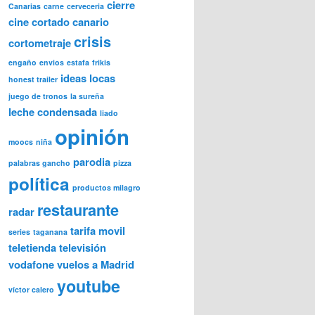
cierre
Canarias
carne
cerveceria
cine
cortado canario
crisis
cortometraje
engaño
envios
estafa
frikis
ideas locas
honest trailer
juego de tronos
la sureña
leche condensada
liado
opinión
moocs
niña
parodia
palabras gancho
pizza
política
productos milagro
restaurante
radar
tarifa movil
series
taganana
teletienda
televisión
vodafone
vuelos a Madrid
youtube
víctor calero