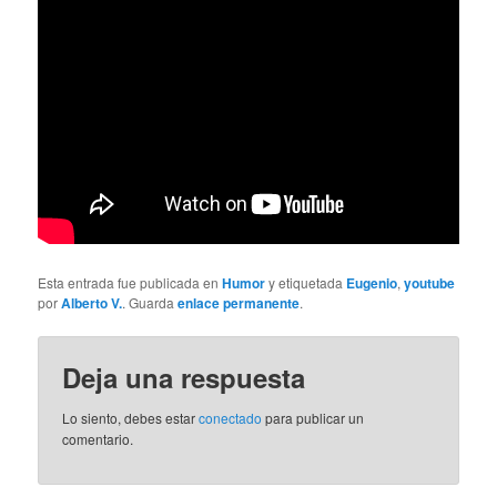
Esta entrada fue publicada en
Humor
y etiquetada
Eugenio
,
youtube
por
Alberto V.
. Guarda
enlace permanente
.
Deja una respuesta
Lo siento, debes estar
conectado
para publicar un
comentario.