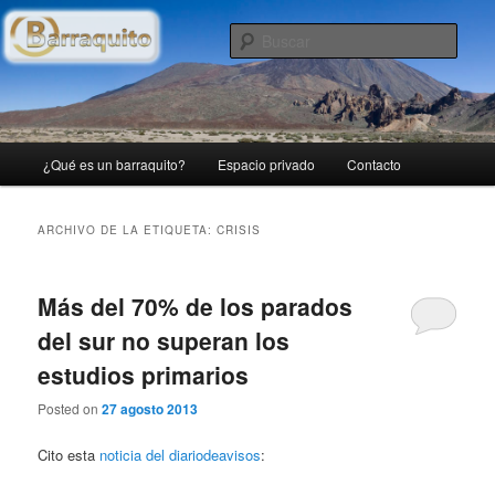
Ir
Ir
Blog personal con lo que me apetece publicar…
al
al
Busc
contenido
contenido
principal
secundario
(B)arraquito
Menú
¿Qué es un barraquito?
Espacio privado
Contacto
principal
ARCHIVO DE LA ETIQUETA:
CRISIS
Más del 70% de los parados
del sur no superan los
estudios primarios
Posted on
27 agosto 2013
Cito esta
noticia del diariodeavisos
: