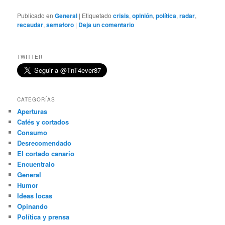
Publicado en
General
|
Etiquetado
crisis
,
opinión
,
política
,
radar
,
recaudar
,
semaforo
|
Deja un comentario
TWITTER
CATEGORÍAS
Aperturas
Cafés y cortados
Consumo
Desrecomendado
El cortado canario
Encuentralo
General
Humor
Ideas locas
Opinando
Política y prensa