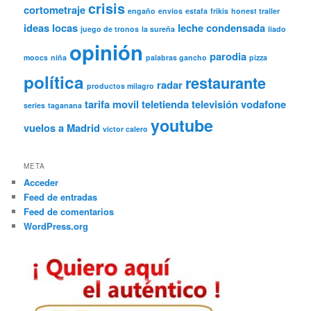
crisis
cortometraje
engaño
envios
estafa
frikis
honest trailer
ideas locas
leche condensada
juego de tronos
la sureña
liado
opinión
parodia
moocs
niña
palabras gancho
pizza
política
restaurante
radar
productos milagro
tarifa movil
teletienda
televisión
vodafone
series
taganana
youtube
vuelos a Madrid
víctor calero
META
Acceder
Feed de entradas
Feed de comentarios
WordPress.org