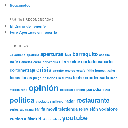
Noticiasdot
PAGINAS RECOMENDADAS
El Diario de Tenerife
Foro Aperturas en Tenerife
ETIQUETAS
aperturas
barraquito
bar
24
aduana
apertura
caballo
cafe
cierre
cine
cortado canario
Canarias
carne
cerveceria
crisis
cortometraje
engaño
envios
estafa
frikis
honest trailer
ideas locas
leche condensada
juego de tronos
la sureña
liado
opinión
parodia
moocs
niña
palabras gancho
pizza
política
restaurante
radar
productos milagro
tarifa movil
teletienda
televisión
vodafone
series
taganana
youtube
vuelos a Madrid
víctor calero