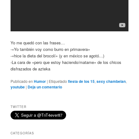
Yo me quedó con las frases…
-«Yo también voy como burro en primavera»
-«hice la dieta del brocolí» (y en méxico se agotó…)
-La cara de «pero que estoy haciendo/matame» de los chicos
disfrazados de azteka
Publicado en
Humor
|
Etiquetado
fiesta de los 15
,
sexy chambelan
,
youtube
|
Deja un comentario
TWITTER
CATEGORÍAS