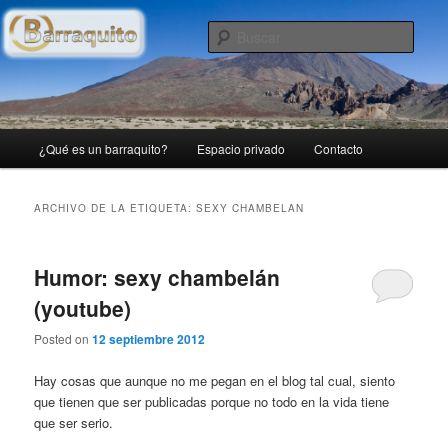
Ir
Ir
Blog personal con lo que me apetece publicar…
al
al
Busc
contenido
contenido
principal
secundario
(B)arraquito
Menú
¿Qué es un barraquito?
Espacio privado
Contacto
principal
ARCHIVO DE LA ETIQUETA:
SEXY CHAMBELAN
Humor: sexy chambelán
(youtube)
Posted on
12 septiembre 2012
Hay cosas que aunque no me pegan en el blog tal cual, siento
que tienen que ser publicadas porque no todo en la vida tiene
que ser serio.