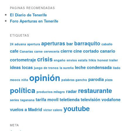
PAGINAS RECOMENDADAS
El Diario de Tenerife
Foro Aperturas en Tenerife
ETIQUETAS
aperturas
barraquito
bar
24
aduana
apertura
caballo
cafe
cierre
cine
cortado canario
Canarias
carne
cerveceria
crisis
cortometraje
engaño
envios
estafa
frikis
honest trailer
ideas locas
leche condensada
juego de tronos
la sureña
liado
opinión
parodia
moocs
niña
palabras gancho
pizza
política
restaurante
radar
productos milagro
tarifa movil
teletienda
televisión
vodafone
series
taganana
youtube
vuelos a Madrid
víctor calero
META