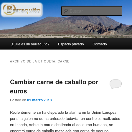
Ir
Ir
Blog personal con lo que me apetece publicar…
al
al
Busc
contenido
contenido
principal
secundario
(B)arraquito
Menú
¿Qué es un barraquito?
Espacio privado
Contacto
principal
ARCHIVO DE LA ETIQUETA:
CARNE
Cambiar carne de caballo por
euros
Posted on
01 marzo 2013
Recientemente se ha disparado la alarma en la Unión Europea:
por si alguien no se ha enterado todavía: en controles realizados
en Irlanda, sobre la carne destinada al consumo humano, se
encontró carne de caballo mezclada con carne de vacuno,