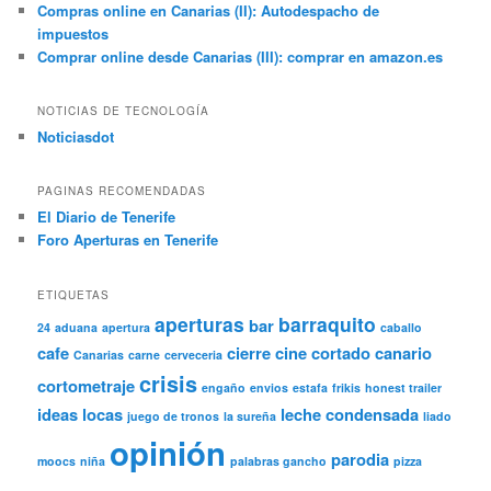
Compras online en Canarias (II): Autodespacho de
impuestos
Comprar online desde Canarias (III): comprar en amazon.es
NOTICIAS DE TECNOLOGÍA
Noticiasdot
PAGINAS RECOMENDADAS
El Diario de Tenerife
Foro Aperturas en Tenerife
ETIQUETAS
aperturas
barraquito
bar
24
aduana
apertura
caballo
cafe
cierre
cine
cortado canario
Canarias
carne
cerveceria
crisis
cortometraje
engaño
envios
estafa
frikis
honest trailer
ideas locas
leche condensada
juego de tronos
la sureña
liado
opinión
parodia
moocs
niña
palabras gancho
pizza