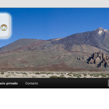
petece publicar…
cio privado
Contacto