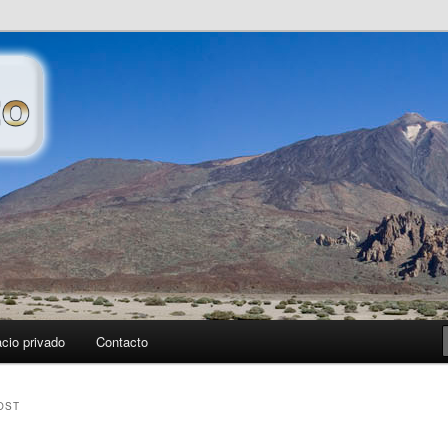
petece publicar…
cio privado
Contacto
OST