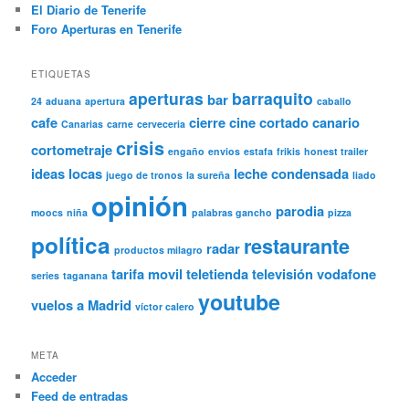
El Diario de Tenerife
Foro Aperturas en Tenerife
ETIQUETAS
aperturas
barraquito
bar
24
aduana
apertura
caballo
cafe
cierre
cine
cortado canario
Canarias
carne
cerveceria
crisis
cortometraje
engaño
envios
estafa
frikis
honest trailer
ideas locas
leche condensada
juego de tronos
la sureña
liado
opinión
parodia
moocs
niña
palabras gancho
pizza
política
restaurante
radar
productos milagro
tarifa movil
teletienda
televisión
vodafone
series
taganana
youtube
vuelos a Madrid
víctor calero
META
Acceder
Feed de entradas