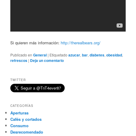
Si quieren más información:
http://therealbears.org/
Publicado en
General
|
Etiquetado
azucar
,
bar
,
diabetes
,
obesidad
,
refrescos
|
Deja un comentario
TWITTER
CATEGORÍAS
Aperturas
Cafés y cortados
Consumo
Desrecomendado