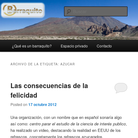
Ir
Ir
Blog personal con lo que me apetece publicar…
al
al
Busc
contenido
contenido
principal
secundario
(B)arraquito
Menú
¿Qué es un barraquito?
Espacio privado
Contacto
principal
ARCHIVO DE LA ETIQUETA:
AZUCAR
Las consecuencias de la
felicidad
Posted on
17 octubre 2012
Una organización, con un nombre que en español sonaría algo
así como:
centro parar el estudio de la ciencia de interés publico
,
ha realizado un video, destacando la realidad en EEUU de los
refrescos, concretamente los refrescos azucarados.